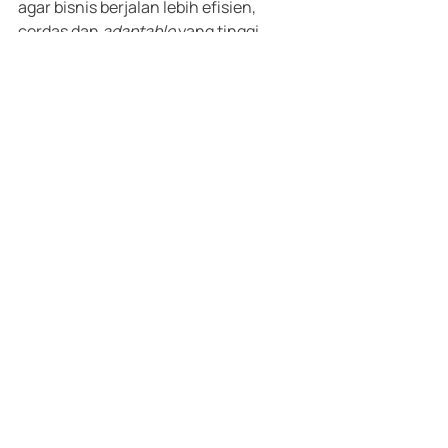
agar bisnis berjalan lebih efisien, 
cerdas dan 
adaptable 
yang tinggi.
Postingan Terakhir
Lihat Semua