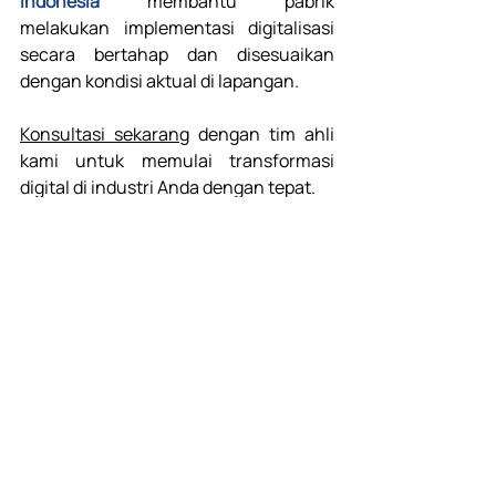
Indonesia
 membantu pabrik 
melakukan implementasi digitalisasi 
secara bertahap dan disesuaikan 
dengan kondisi aktual di lapangan. 
Konsultasi sekarang
 dengan tim ahli 
kami untuk memulai transformasi 
digital di industri Anda dengan tepat. 
Lean manufacturing
Continuous improvement
Strategic management
MES
Productivity Tips
Strategic Management
Recent Posts
See All