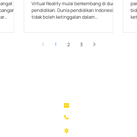
sangat
Virtual Reality mulai berkembang di dunia
par
mbangan
pendidikan. Dunia pendidikan Indonesia
bi
ar
tidak boleh ketinggalan dalam
ke
menggunakan teknologi VR
1
2
3
Company
Stay in Touch
lanius@machinevision.global
Product
+62 821 1256 8485
Solution
The Samator Office Building Lt. 
Use Cases
12, Jl. Raya Kedung Baruk No. 26