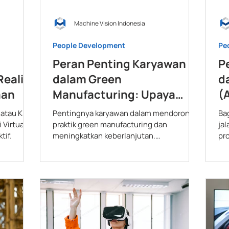
Machine Vision Indonesia
People Development
Pe
Peran Penting Karyawan
Pe
Reality
dalam Green
d
aan
Manufacturing: Upaya
(
Keberlanjutan
S
 atau K3
Pentingnya karyawan dalam mendorong
Ba
Virtual
praktik green manufacturing dan
ja
tif.
meningkatkan keberlanjutan.
pro
Kombinasikan dengan teknologi LMS, VR
dan AR