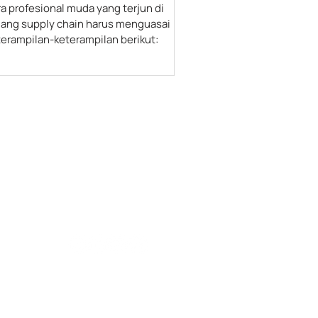
a profesional muda yang terjun di
dang supply chain harus menguasai
terampilan-keterampilan berikut:
Find us on
2 Unit 02-
-28, Kel.