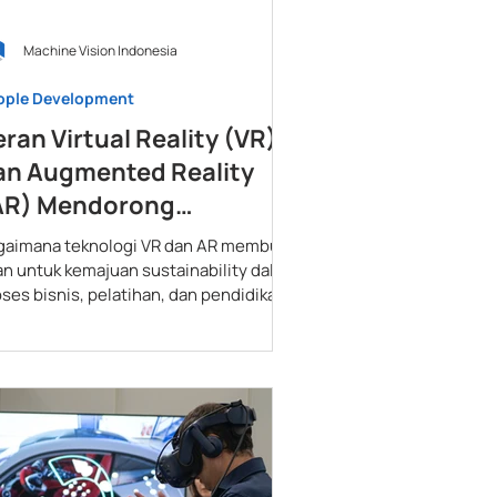
Machine Vision Indonesia
ople Development
ran Virtual Reality (VR)
an Augmented Reality
AR) Mendorong
ustainability
gaimana teknologi VR dan AR membuka
lan untuk kemajuan sustainability dalam
ses bisnis, pelatihan, dan pendidikan