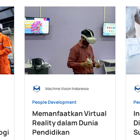
Machine Vision Indonesia
People Development
Pe
Memanfaatkan Virtual
In
Reality dalam Dunia
D
ogi
Pendidikan
S