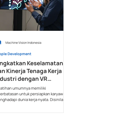
Machine Vision Indonesia
ople Development
ingkatkan Keselamatan
an Kinerja Tenaga Kerja
ndustri dengan VR
raining
latihan umumnya memiliki
terbatasan untuk persiapkan karyawan
nghadapi dunia kerja nyata. Disinilah
Training merevolusi pelatihan.