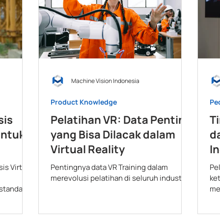
Machine Vision Indonesia
Product Knowledge
Pe
sis
Pelatihan VR: Data Penting
T
untuk
yang Bisa Dilacak dalam
d
Virtual Reality
I
T
is Virtual
Pentingnya data VR Training dalam
Pe
merevolusi pelatihan di seluruh industri.
ke
standar
me
.
VR 