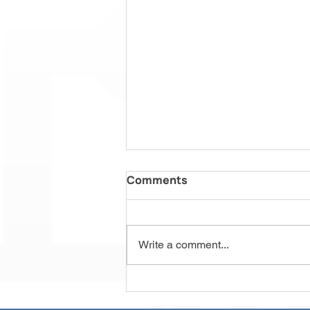
Comments
Write a comment...
RFID vs Barcode: Mana
yang Lebih Efektif untuk