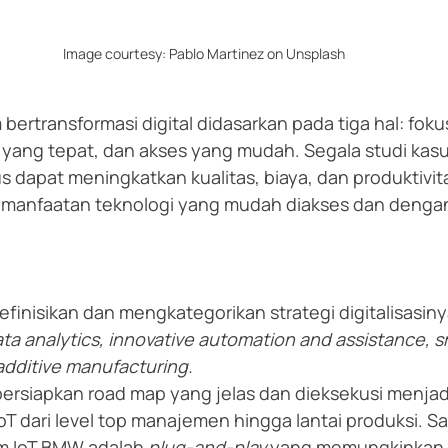
Image courtesy: Pablo Martinez on Unsplash
bertransformasi digital didasarkan pada tiga hal: foku
t yang tepat, dan akses yang mudah. Segala studi kasus
s dapat meningkatkan kualitas, biaya, dan produktivita
manfaatan teknologi yang mudah diakses dan denga
inisikan dan mengkategorikan strategi digitalisasiny
ta analytics, innovative automation and assistance, sm
 additive manufacturing.
rsiapkan road map yang jelas dan dieksekusi menjad
IoT dari level top manajemen hingga lantai produksi. Sal
rm IoT BMW adalah 
plug-and-play
 yang memungkinkan