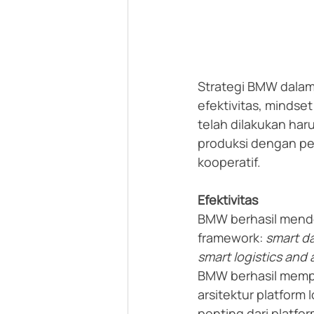
Strategi BMW dalam 
efektivitas, mindse
telah dilakukan haru
produksi dengan pe
kooperatif.
Efektivitas
BMW berhasil mendef
framework: 
smart da
smart logistics and
BMW berhasil mempe
arsitektur platform 
penting dari platfo