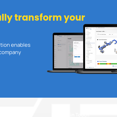
Manfaat, dan Contoh
Akur
Implementasi
ally transform your
ution enables
r company
Company
Stay in Touch