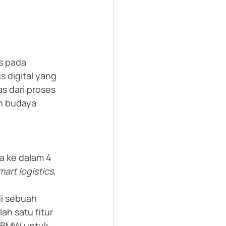
s pada 
 digital yang 
s dari proses 
n budaya 
a ke dalam 4 
art logistics, 
i sebuah 
ah satu fitur 
 BMW untuk 