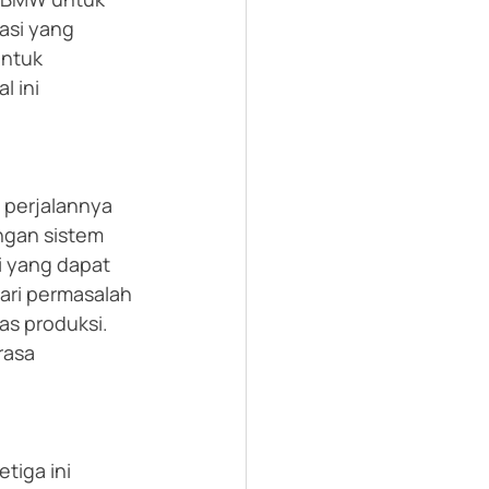
si yang 
untuk 
 ini 
perjalannya 
engan sistem 
i yang dapat 
dari permasalah 
as produksi. 
asa 
tiga ini 