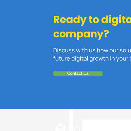
Manajemen Gudang?
Ready to digit
company?
Discuss with us how our sol
future digital growth in you
Contact Us