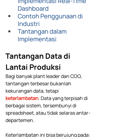
Implementasi Real-Time 
Dashboard
Contoh Penggunaan di 
Industri 
Tantangan dalam 
Implementasi 
Tantangan Data di 
Lantai Produksi
Bagi banyak plant leader dan COO, 
tantangan terbesar bukanlah 
kekurangan data, tetapi 
keterlambatan
. Data yang terpisah di 
berbagai sistem, tersembunyi di 
spreadsheet, atau tidak selaras antar-
departemen. 
Keterlambatan ini bisa berujung pada: 