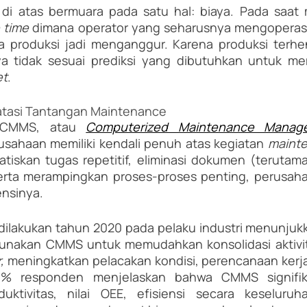
di atas bermuara pada satu hal: biaya. Pada saat m
e time
 dimana operator yang seharusnya mengoperasik
 produksi jadi menganggur. Karena produksi terhent
ya tidak sesuai prediksi yang dibutuhkan untuk me
et
.
asi Tantangan Maintenance
 CMMS, atau 
ahaan memiliki kendali penuh atas kegiatan 
maint
skan tugas repetitif, eliminasi dokumen (terutama
serta merampingkan proses-proses penting, perusaha
ensinya.
dilakukan tahun 2020 pada pelaku industri menunjuk
unakan CMMS untuk memudahkan konsolidasi aktivita
, 
meningkatkan pelacakan kondisi, perencanaan kerja
4% responden menjelaskan bahwa CMMS signifi
uktivitas, nilai OEE, efisiensi secara keseluruh