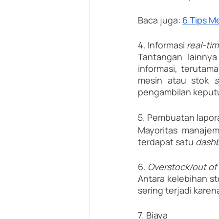
Baca juga: 
6 Tips M
4. Informasi 
real-tim
Tantangan lainnya
informasi, terutama
mesin atau stok 
s
pengambilan keputus
5. Pembuatan lapor
Mayoritas manajem
terdapat satu 
dashb
6. 
Overstock/out of
Antara kelebihan st
sering terjadi karen
7. Biaya