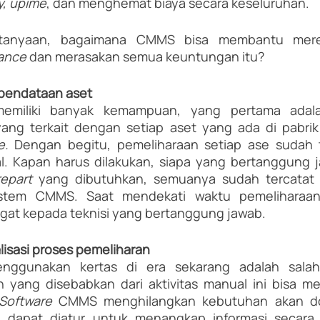
ty, upime
, dan menghemat biaya secara keseluruhan.
rtanyaan, bagaimana CMMS bisa membantu mere
ance
 dan merasakan semua keuntungan itu?
 pendataan aset
miliki banyak kemampuan, yang pertama adala
yang terkait dengan setiap aset yang ada di pabri
e. 
Dengan begitu, pemeliharaan setiap ase sudah 
al. Kapan harus dilakukan, siapa yang bertanggung j
epart 
yang dibutuhkan, semuanya sudah tercatat 
istem CMMS. Saat mendekati waktu pemeliharaan,
at kepada teknisi yang bertanggung jawab. 
talisasi proses pemeliharan
nggunakan kertas di era sekarang adalah salah
an yang disebabkan dari aktivitas manual ini bisa me
Software 
CMMS menghilangkan kebutuhan akan do