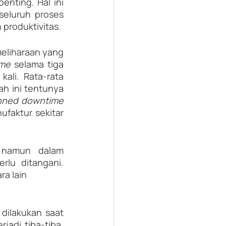
enting. Hal ini 
seluruh proses 
produktivitas.
eliharaan yang 
ime
 selama tiga 
li. Rata-rata 
ah ini tentunya 
unplanned downtime 
faktur sekitar 
 namun dalam 
lu ditangani. 
a lain
dilakukan saat 
jadi tiba-tiba, 