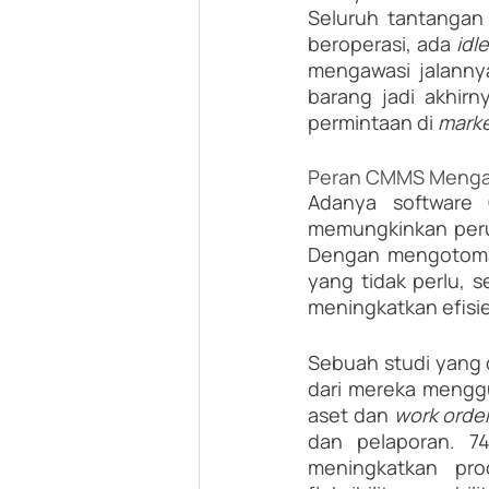
Seluruh tantangan 
beroperasi, ada 
idl
mengawasi jalannya
barang jadi akhirn
permintaan di
 mark
Peran CMMS Mengat
Adanya software
memungkinkan perus
Dengan mengotomati
yang tidak perlu, 
meningkatkan efisi
Sebuah studi yang 
dari mereka mengg
aset dan 
work order
dan pelaporan. 7
meningkatkan prod