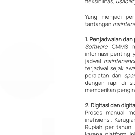
fleksibilitas, 
usabili
Yang menjadi pe
tantangan 
mainten
1. Penjadwalan dan
Software 
CMMS me
informasi penting 
jadwal 
maintenanc
terjadwal sejak aw
peralatan dan 
spar
dengan rapi di s
memberikan penging
2. Digitasi dan digi
Proses manual me
inefisiensi. Kerugi
Rupiah per tahun 