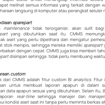
dapat melihat semua informasi yang terkait dengan 
w
haraan langsung di komputer atau perangkat seluler 
diaan 
sparepart
n 
maintenance
 tidak terorganisir, akan sulit bagi
part 
ak aset yang perlu dipelihara dan mengatur pemes
t stok menipis, sehingga mereka memiliki 
sparepart
 
rbaikan dengan cepat. CMMS juga bisa memberi tahu
part 
disimpan sehingga  tidak perlu membuang waktu
araan 
custom
k dari CMMS adalah fitur custom BI 
analytics
. Fitur
san untuk membuat laporan apapun di dalam s
gan data apapun sesuai yang dibutuhkan. Selain itu, 
B
aporan 
real-time
 sehingga manajer dan manajem
 kondisi aset saat ini tanpa perlu meminta berkas ata