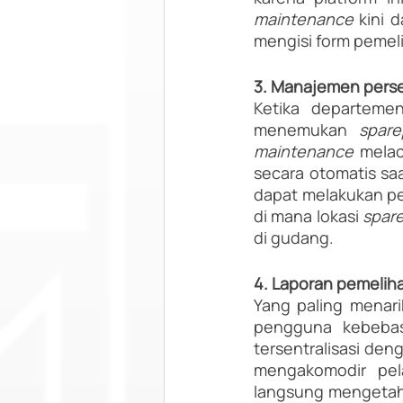
maintenance 
kini 
mengisi form pemeli
3. Manajemen perse
Ketika departeme
menemukan 
spare
maintenance 
melac
secara otomatis saa
dapat melakukan pe
di mana lokasi 
spare
di gudang.
4. Laporan pemelih
Yang paling menari
pengguna kebeba
tersentralisasi den
mengakomodir pel
langsung mengetahui