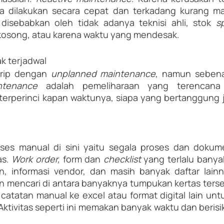
ya dilakukan secara cepat dan terkadang kurang mak
 disebabkan oleh tidak adanya teknisi ahli, stok 
s
kosong, atau karena waktu yang mendesak.
ak terjadwal
rip dengan 
unplanned maintenance
ntenance 
adalah pemeliharaan yang terencana
terperinci kapan waktunya, siapa yang bertanggung j
ses manual di sini yaitu segala proses dan dokum
s. 
Work order, 
form dan 
checklist 
yang terlalu banya
in, informasi vendor, dan masih banyak daftar lain
 mencari di antara banyaknya tumpukan kertas terseb
 catatan manual ke excel atau format digital lain untu
ktivitas seperti ini memakan banyak waktu dan berisiko