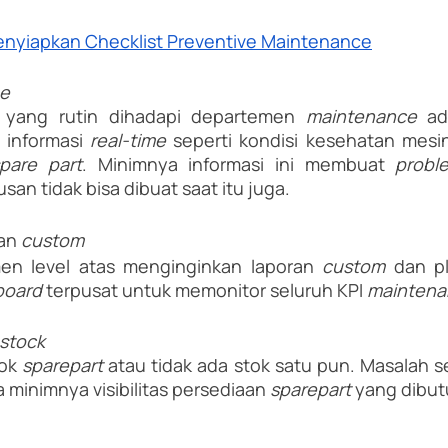
enyiapkan Checklist Preventive Maintenance
e 
 yang rutin dihadapi departemen 
maintenance 
ad
 informasi 
real-time 
seperti kondisi kesehatan mesin
pare part
. Minimnya informasi ini membuat 
probl
an tidak bisa dibuat saat itu juga.
an 
custom
en level atas menginginkan laporan 
custom 
dan pl
oard 
terpusat untuk memonitor seluruh KPI 
maintena
 stock
ok 
sparepart
 atau tidak ada stok satu pun. Masalah se
a minimnya visibilitas persediaan 
sparepart 