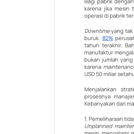
Bagi pabrik dengan
karena jika mesin 
operasi di pabrik t
Downtime
 yang tak
buruk. 
82%
 perusa
tahun terakhir. Ba
manufaktur mengal
bukan jumlah yang k
karena 
maintenanc
USD 50 miliar setah
Menjalankan strat
prosesnya manajer
Kebanyakan dari ma
1. Pemeliharaan tid
Unplanned mainte
mesin mengalami m