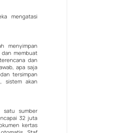
ka mengatasi 
h menyimpan 
k dan membuat 
terencana dan 
awab, apa saja 
dan tersimpan 
 sistem akan 
 satu sumber 
ncapai 32 juta 
kumen kertas 
karena platform ini dapat diatur untuk menangkap informasi secara otomatis. Staf 