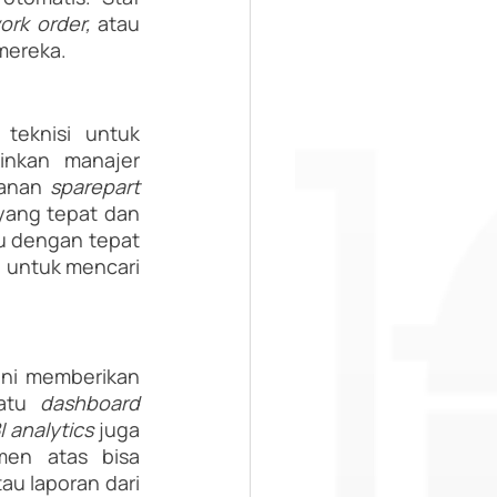
ork order, 
atau 
mereka. 
 teknisi untuk 
yang dibutuhkan saat itu. CMMS memungkinkan manajer 
anan 
sparepart
yang tepat dan 
 dengan tepat 
 untuk mencari 
 ini memberikan 
atu 
dashboard 
I analytics 
juga 
en atas bisa 
u laporan dari 