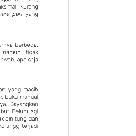
simal. Kurang 
pare part 
yang 
, namun sebenarnya berbeda. 
 namun tidak 
awab, apa saja 
en yang masih 
k, buku manual 
nya. Bayangkan 
ut. Belum lagi 
k dihitung dan 
 tinggi terjadi 