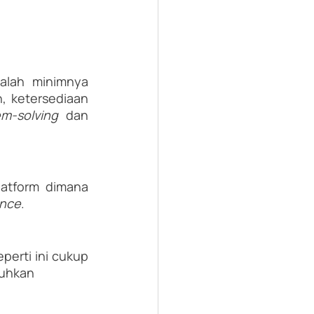
alah minimnya 
, ketersediaan 
em-solving 
dan 
atform dimana 
nce
.
perti ini cukup 
yang dibutuhkan	