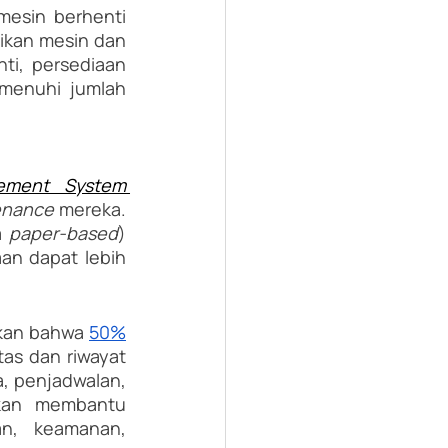
esin berhenti 
an mesin dan  
i, persediaan 
menuhi jumlah 
Computerized Maintenance Management System 
enance 
mereka. 
 
paper-based
) 
an dapat lebih 
kan bahwa 
50%
s dan riwayat 
, penjadwalan, 
kan membantu 
an, keamanan, 