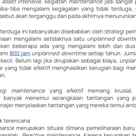
 
asset intensive
, kegiatan 
maintenance 
jadi sangat p
tiba-tiba mengalami kegagalan yang tidak terduga, 
ersebut akan terganggu dan pada akhirnya menurunkan 
 terduga ini kebanyakan disebabkan oleh strategi pem
haan mengalami setidaknya satu 
unplanned downt
hkan beberapa ada yang mengalami lebih dari dua ka
ami 
800 jam
unplanned downtime
 setiap tahun. Juml
ecil. Belum lagi jika dirupakan sebagai biaya, 
e 
yang tidak efektif menghasilkan kerugian bagi manu
un.
egi 
maintenance 
yang efektif memang krusial,
 banyak menemui serangkaian tantangan yang per
najer menjelaskan tantangan yang mereka temui antar
ak terencana
nance 
merupakan situasi dimana pemeliharaan baru 
asalah. 
Reactive maintenance
. Karena kerusakan ter