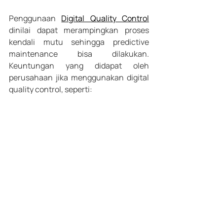
Penggunaan 
Digital Quality Control
dinilai dapat merampingkan proses 
kendali mutu sehingga predictive 
maintenance bisa dilakukan. 
Keuntungan yang didapat oleh 
perusahaan jika menggunakan digital 
quality control, seperti:
Evaluasi rinci dari segala proses 
untuk perbaikan 
Informasi terstruktur (termasuk 
foto & video)
Mengurangi beban kerja pekerja 
Lebih rendah kesalahan input
Perusahaan yang berusaha 
meningkatkan kontrol kualitas dalam 
industri manufaktur memiliki 
keuntungan yang jelas dan terukur 