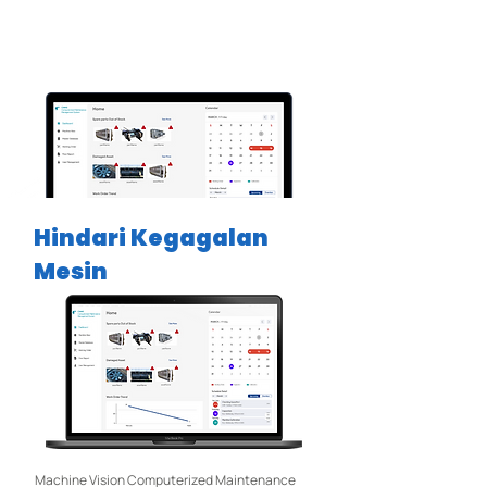
dan keamanan mesin yang lebih baik.
Hindari Kegagalan
Mesin
Machine Vision Computerized Maintenance