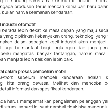
g terhubung harus aman untuk melindungi informa
engapa produsen terus mencari kemajuan baru dalam
, bukan hanya keamanan kendaraan.
l industri otomotif
g berada lebih dekat ke masa depan yang maju secara
a yang dipikirkan kebanyakan orang, teknologi yang s
unakan dalam sebagian kecil industri akan menjadi
tal juga bermanfaat bagi lingkungan dan juga pen
perlu mengatasi banyak tantangan, namun masa d
ah menjadi lebih baik dan lebih baik.
ital dalam proses pembelian mobil
owroom 
sebelum membeli kendaraan adalah ke
i kita orang dewasa. Melihat dan mencoba be
detail informasi dan spesifikasi kendaraan.
nda harus memperhatikan pengalaman pelanggan yang
 di situasi seperti ini saat pembeli tidak bisa mengunj