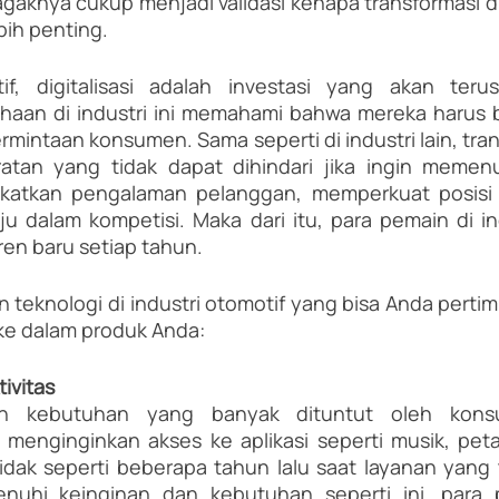
agaknya cukup menjadi validasi kenapa transformasi digi
bih penting.
tif, digitalisasi adalah investasi yang akan teru
aan di industri ini memahami bahwa mereka harus be
intaan konsumen. Sama seperti di industri lain, transf
atan yang tidak dapat dihindari jika ingin memenu
katkan pengalaman pelanggan, memperkuat posisi di
u dalam kompetisi. Maka dari itu, para pemain di ind
en baru setiap tahun. 
en teknologi di industri otomotif yang bisa Anda perti
ke dalam produk Anda:
tivitas
lah kebutuhan yang banyak dituntut oleh kons
 menginginkan akses ke aplikasi seperti musik, peta
dak seperti beberapa tahun lalu saat layanan yang 
nuhi keinginan dan kebutuhan seperti ini, para pe