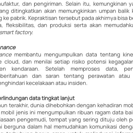
ufaktur, dan pengiriman. Selain itu, kemungkinan y
 yang ditingkatkan akan memungkinkan umpan balik 
ke pabrik. Kepraktisan tersebut pada akhirnya bisa 
a, fleksibilitas, dan produksi serta akan memudahk
smart factory.
enance
nance 
membantu mengumpulkan data tentang kinerj
loud, dan menilai setiap risiko potensi kegagalan
en kendaraan. Setelah memproses data, pen
eritahuan dan saran tentang perawatan atau 
nghindari kecelakaan atau insiden. 
lindungan data tingkat lanjut
un terakhir, dunia dihebohkan dengan kehadiran mobil
mobil jenis ini mengumpulkan ribuan ragam data bai
ebiasaan pengemudi, tempat yang sering dituju oleh 
 ini berguna dalam hal memudahkan komunikasi deng