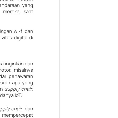
endaraan yang 
mereka saat 
ngan wi-fi dan 
tas digital di 
a inginkan dan 
tor, misalnya 
dar penawaran 
waran apa yang 
an 
supply chain 
anya IoT. 
pply chain 
dan 
n mempercepat 