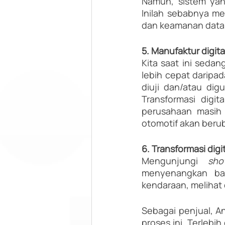
Namun, sistem yan
Inilah sebabnya m
dan keamanan data
5. Manufaktur digita
Kita saat ini sedan
lebih cepat daripad
diuji dan/atau dig
Transformasi digi
perusahaan masih 
otomotif akan berub
6. Transformasi dig
Mengunjungi 
sh
menyenangkan bag
kendaraan, melihat 
Sebagai penjual, A
proses ini. Terlebih