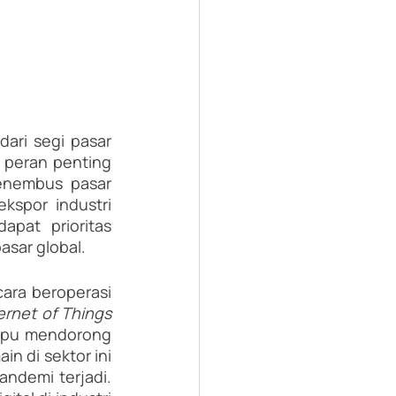
ari segi pasar 
i peran penting 
nembus pasar 
kspor industri 
pat prioritas 
asar global.
ara beroperasi 
Internet of Things 
mpu mendorong 
 di sektor ini 
memenuhi tuntutan konsumen yang terus meningkat, terutama sejak pandemi terjadi. 