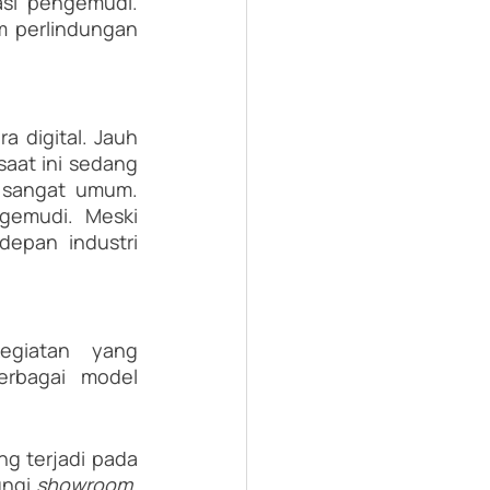
si pengemudi. 
 perlindungan 
 digital. Jauh 
aat ini sedang 
 sangat umum. 
gemudi. Meski 
epan industri 
giatan yang 
rbagai model 
 terjadi pada 
ungi 
showroom
. 