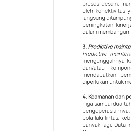
proses desain, man
oleh konektivitas
langsung ditampung 
peningkatan kinerj
dalam membangun 
3. 
Predictive maint
Predictive mainte
mengunggahnya ke c
dan/atau kompon
mendapatkan pemb
diperlukan untuk me
4. Keamanan dan per
Tiga sampai dua tah
pengoperasiannya, 
pola lalu lintas, k
banyak lagi. Data