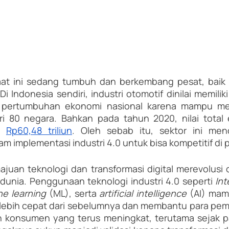
saat ini sedang tumbuh dan berkembang pesat, baik d
i Indonesia sendiri, industri otomotif dinilai memilik
i pertumbuhan ekonomi nasional karena mampu me
ri 80 negara. Bahkan pada tahun 2020, nilai total e
i 
Rp60,48 triliun
. Oleh sebab itu, sektor ini menda
implementasi industri 4.0 untuk bisa kompetitif di p
uan teknologi dan transformasi digital merevolusi c
i dunia. Penggunaan teknologi industri 4.0 seperti 
e learning 
(ML), serta 
artificial intelligence 
(AI) ma
l lebih cepat dari sebelumnya dan membantu para pemain