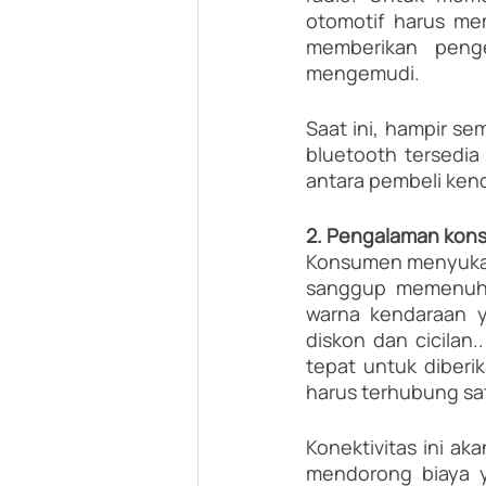
otomotif harus me
memberikan peng
mengemudi.
Saat ini, hampir s
bluetooth tersedia 
antara pembeli ken
2. Pengalaman kons
Konsumen menyukai 
sanggup memenuhi 
warna kendaraan y
diskon dan cicilan
tepat untuk diberi
harus terhubung sa
Konektivitas ini a
mendorong biaya y