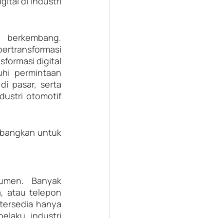
tal di industri 
s berkembang. 
rtransformasi 
ormasi digital 
hi permintaan 
 pasar, serta 
ustri otomotif 
mbangkan untuk 
umen. Banyak 
, atau telepon 
tersedia hanya 
laku industri 