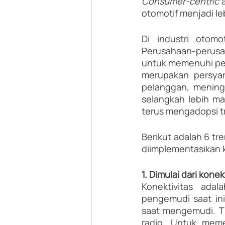
Consumer-centric 
otomotif menjadi le
Di industri otomo
Perusahaan-perusah
untuk memenuhi perm
merupakan persyar
pelanggan, mening
selangkah lebih maj
terus mengadopsi tr
Berikut adalah 6 tr
diimplementasikan 
1. Dimulai dari konek
Konektivitas ada
pengemudi saat ini
saat mengemudi. Ti
radio. Untuk meme