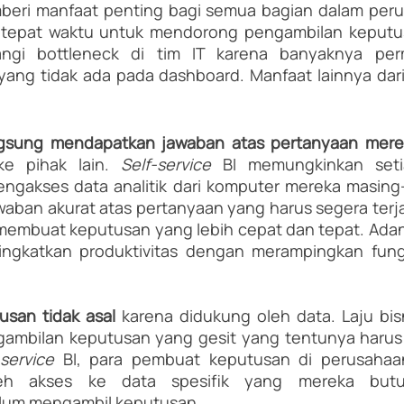
beri manfaat penting bagi semua bagian dalam perus
h tepat waktu untuk mendorong pengambilan keputus
ngi bottleneck di tim IT karena banyaknya perm
ang tidak ada pada dashboard. Manfaat lainnya dari
gsung mendapatkan jawaban atas pertanyaan mere
e pihak lain. 
Self-service 
BI memungkinkan setia
ngakses data analitik dari komputer mereka masing-m
aban akurat atas pertanyaan yang harus segera terja
membuat keputusan yang lebih cepat dan tepat. Ada
ngkatkan produktivitas dengan merampingkan fungsi
san tidak asal
 karena didukung oleh data. Laju bis
mbilan keputusan yang gesit yang tentunya harus 
-service 
BI, para pembuat keputusan di perusahaa
h akses ke data spesifik yang mereka butuh
lum mengambil keputusan.