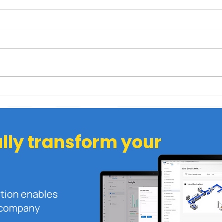
Bagaimana Pengembangan
Inil
dan Pelatihan Karyawan di
dan 
Industri Manufaktur?
202
ally transform your
ution enables
r company