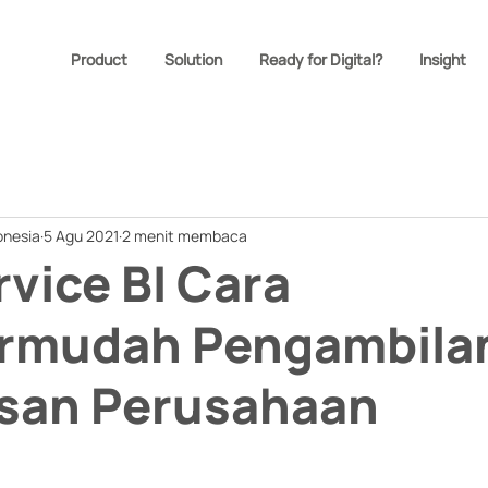
Product
Solution
Ready for Digital?
Insight
onesia
5 Agu 2021
2 menit membaca
rvice BI Cara
mudah Pengambila
san Perusahaan