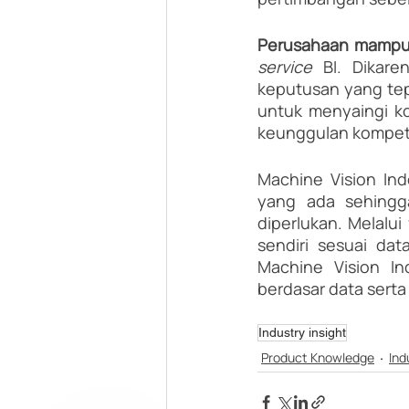
Perusahaan mampu 
service 
BI. Dikar
keputusan yang tepa
untuk menyaingi ko
keunggulan kompeti
Machine Vision In
yang ada sehing
diperlukan. Melalui 
sendiri sesuai da
Machine Vision In
berdasar data sert
Industry insight
Product Knowledge
Ind