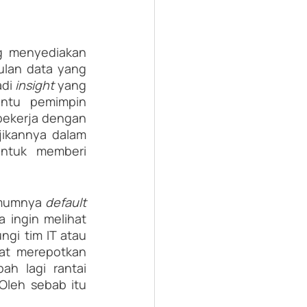
g menyediakan 
ulan data yang 
di 
insight
 yang 
ntu pemimpin 
bekerja dengan 
ikannya dalam 
ntuk memberi 
umumnya 
default 
a ingin melihat 
gi tim IT atau 
at merepotkan 
h lagi rantai 
leh sebab itu 