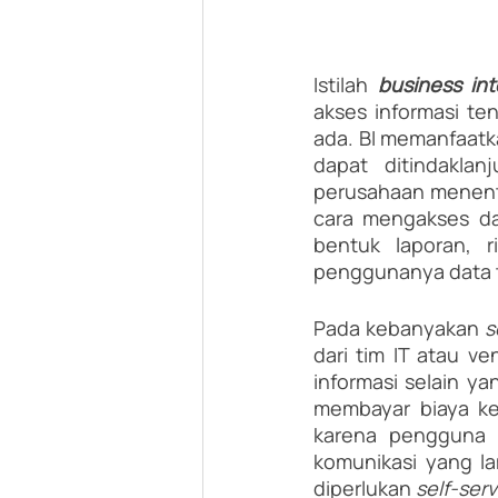
Istilah 
business int
akses informasi te
ada. BI memanfaatk
dapat ditindaklan
perusahaan menentu
cara mengakses da
bentuk laporan, r
penggunanya data t
Pada kebanyakan
 s
dari tim IT atau v
informasi selain ya
membayar biaya ke
karena pengguna t
komunikasi yang la
diperlukan 
self-serv