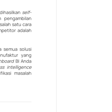
dihasilkan 
self-
n pengambilan 
alah satu cara 
petitor adalah 
a semua solusi 
ufaktur yang 
hboard 
BI Anda 
customized business intelligence 
ikasi masalah 