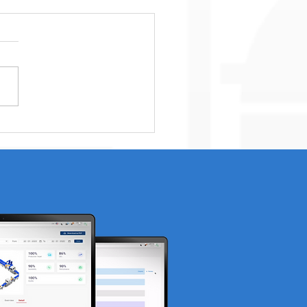
ah 5 Tren Virtual Reality
AR yang Dinanti Tahun
3