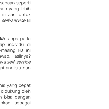
ahaan seperti 
an yang lebih 
intaan untuk 
 
self-service 
BI 
ka
 tanpa perlu 
p individu di 
asing. Hal ini 
wab. Hasilnya? 
nya 
self-service 
 analisis dan 
nis yang cepat 
didukung oleh 
n bisa dengan 
kan sebagai 