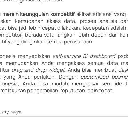
meraih keunggulan kompetitif 
akibat efisiensi yang 
enakan kemudahan akses data, proses analisis da
t bisa jadi lebih cepat dilakukan. Kecepatan adalah s
mpetitor, berada satu langkah lebih depan dari kom
tif yang diinginkan semua perusahaan.
donesia menyediakan 
self-service BI dashboard
 pad
ga memudahkan Anda mengakses semua data man
fitur 
drag and drop widget,
 Anda bisa membuat 
das
ta yang Anda perlukan. Dengan 
donesia, Anda bisa mudah menguasai seni identif
a melakukan pengambilan keputusan lebih tepat.
ustry Insight