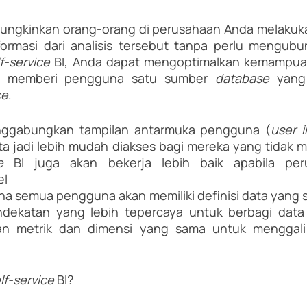
ungkinkan orang-orang di perusahaan Anda melakukan
ormasi dari analisis tersebut tanpa perlu mengubun
f-service 
BI, Anda dapat mengoptimalkan kemampua
n memberi pengguna satu sumber 
database 
ce
.
enggabungkan tampilan antarmuka pengguna (
user i
ata jadi lebih mudah diakses bagi mereka yang tidak me
e
 BI juga akan bekerja lebih baik apabila per
el
na semua pengguna akan memiliki definisi data yang 
ndekatan yang lebih tepercaya untuk berbagi data
 metrik dan dimensi yang sama untuk menggali i
lf-service 
BI?