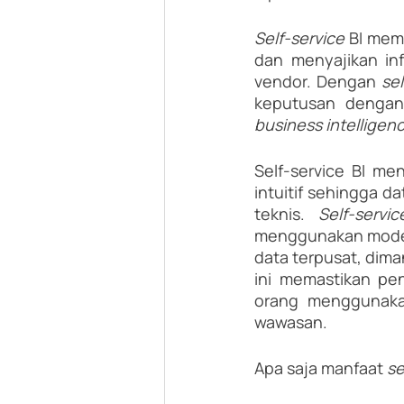
Self-service 
BI mem
dan menyajikan inf
vendor. Dengan 
sel
keputusan denga
business intelligen
Self-service BI m
intuitif sehingga d
teknis. 
Self-servic
menggunakan mod
data terpusat, dima
ini memastikan pe
orang menggunakan
wawasan.
Apa saja manfaat 
se