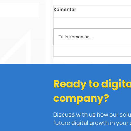
Komentar
Tulis komentar...
Mengenal Learning
Management System:
Pengertian, Manfaat, dan
Fitur
Ready to digit
company?
Discuss with us how our sol
future digital growth in you