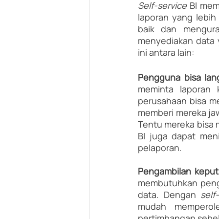
Self-service 
BI mem
laporan yang lebi
baik dan mengura
menyediakan data y
ini antara lain:
Pengguna bisa lan
meminta laporan k
perusahaan bisa me
memberi mereka jaw
Tentu mereka bisa 
BI juga dapat meni
pelaporan.
Pengambilan keputu
membutuhkan penga
data. Dengan 
self
mudah memperole
pertimbangan sebe