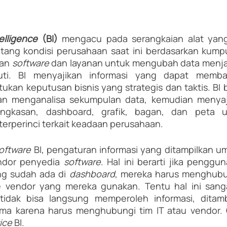
elligence
 (BI)
 mengacu pada serangkaian alat yan
ntang kondisi perusahaan saat ini berdasarkan kump
an 
software
 dan layanan untuk mengubah data menja
juti. BI menyajikan informasi yang dapat memba
kan keputusan bisnis yang strategis dan taktis. BI 
n menganalisa sekumpulan data, kemudian menyaj
ingkasan, dashboard, grafik, bagan, dan peta u
erperinci terkait keadaan perusahaan.
oftware 
BI, pengaturan informasi yang ditampilkan 
endor penyedia 
software
. Hal ini berarti jika penggun
ng sudah ada di 
dashboard
, mereka harus menghubun
 vendor yang mereka gunakan. Tentu hal ini sang
idak bisa langsung memperoleh informasi, ditamba
ma karena harus menghubungi tim IT atau vendor. O
ice
 BI.