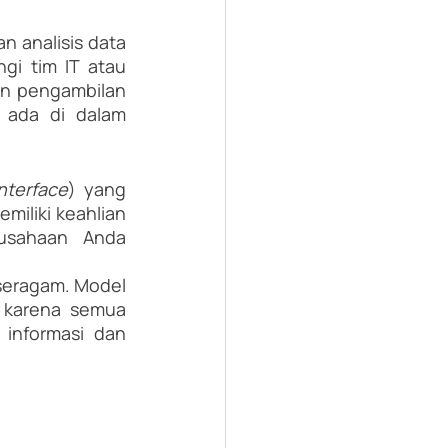
 analisis data 
gi tim IT atau 
n pengambilan 
yang ada di dalam 
nterface
) yang 
miliki keahlian 
usahaan Anda 
seragam. Model 
 karena semua 
nformasi dan 