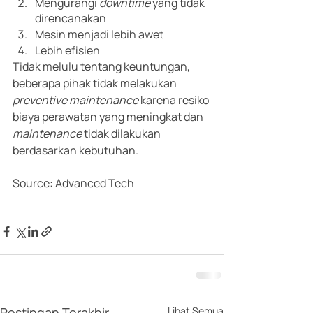
Mengurangi 
downtime
 yang tidak 
direncanakan
Mesin menjadi lebih awet
Lebih efisien
Tidak melulu tentang keuntungan, 
beberapa pihak tidak melakukan 
preventive maintenance 
karena resiko 
biaya perawatan yang meningkat dan 
maintenance
 tidak dilakukan 
berdasarkan kebutuhan.
Source: Advanced Tech
Postingan Terakhir
Lihat Semua