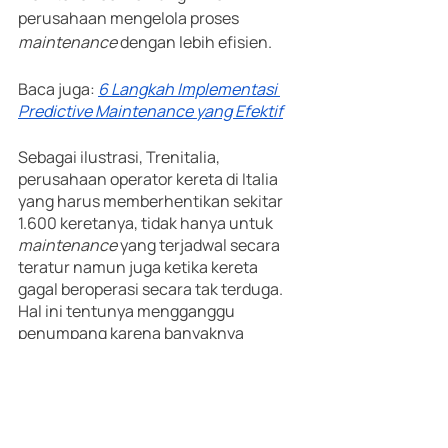
perusahaan mengelola proses 
maintenance 
dengan lebih efisien.
Baca juga: 
6 Langkah Implementasi 
Predictive Maintenance yang Efektif
Sebagai ilustrasi, Trenitalia, 
perusahaan operator kereta di Italia 
yang harus memberhentikan sekitar 
1.600 keretanya, tidak hanya untuk 
maintenance
 yang terjadwal secara 
teratur namun juga ketika kereta 
gagal beroperasi secara tak terduga. 
Hal ini tentunya mengganggu 
penumpang karena banyaknya 
penundaan.
Untuk mengatasi masalah tersebut, 
Trenitalia
 memasang ratusan sensor 
onboard
 pada 1.500 lokomotif sebagai 