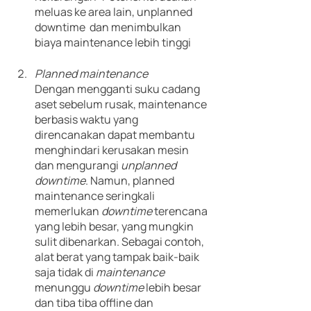
meluas ke area lain, unplanned 
downtime  dan menimbulkan 
biaya maintenance lebih tinggi
Planned maintenance
Dengan mengganti suku cadang 
aset sebelum rusak, maintenance 
berbasis waktu yang 
direncanakan dapat membantu 
menghindari kerusakan mesin 
dan mengurangi 
unplanned 
downtime
. Namun, planned 
maintenance seringkali 
memerlukan 
downtime 
terencana 
yang lebih besar, yang mungkin 
sulit dibenarkan. Sebagai contoh, 
alat berat yang tampak baik-baik 
saja tidak di 
maintenance 
menunggu 
downtime 
lebih besar 
dan tiba tiba offline dan 