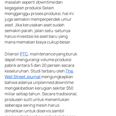
masalah seperti 
downtime
 dan 
kegagalan produksi Selain 
mengganggu proses produksi, hal ini 
juga semakin memperpendek umur 
aset. Jika kerusakan aset sudah 
semakin parah, jalan satu-satunya 
harus investasi ke aset baru yang 
mana memakan biaya cukup besar.
Dilansir 
PTC,
maintenance 
yang buruk 
dapat mengurangi volume produksi 
pabrik antara 5 dan 20 persen secara 
keseluruhan. Studi terbaru oleh 
The 
Wall Street Journal 
mengungkapkan 
bahwa adanya 
unplanned downtime
mengakibatkan kerugian sekitar $50 
miliar setiap tahun. Secara tradisional, 
produsen sulit untuk menentukan 
seberapa sering mesin harus 
dimatikan untuk diservis sambil 