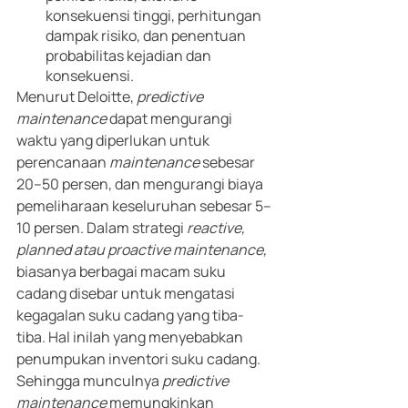
konsekuensi tinggi, perhitungan 
dampak risiko, dan penentuan 
probabilitas kejadian dan 
konsekuensi.
Menurut Deloitte, 
predictive 
maintenance
 dapat mengurangi 
waktu yang diperlukan untuk 
perencanaan 
maintenance
 sebesar 
20–50 persen, dan mengurangi biaya 
pemeliharaan keseluruhan sebesar 5–
10 persen. Dalam strategi
 reactive, 
planned atau proactive maintenance, 
biasanya berbagai macam suku 
cadang disebar untuk mengatasi 
kegagalan suku cadang yang tiba-
tiba. Hal inilah yang menyebabkan 
penumpukan inventori suku cadang. 
Sehingga munculnya 
predictive 
maintenance
 memungkinkan 