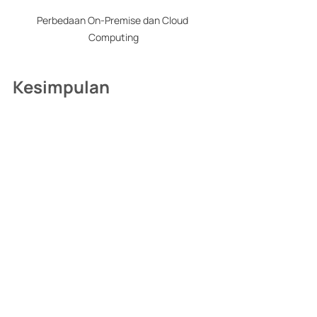
Perbedaan On-Premise dan Cloud 
Computing
Kesimpulan
Baik infrastruktur on premise maupun 
cloud dapat berfungsi sebagai cara 
yang handal bagi perusahaan untuk 
mengelola data, menjalankan aplikasi, 
dan menyediakan layanan IT. Pilihan 
antara kedua pendekatan ini sebagian 
besar bergantung pada kebutuhan, 
preferensi, dan sumber daya 
perusahaan. 
Kesimpulannya, keputusan antara on 
premise dan cloud harus dibuat 
dengan mempertimbangkan anggaran 