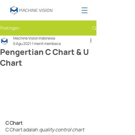
Postingan
Machine Vision Indonesia
6 Agu 2021
1 menit membaca
Pengertian C Chart & U
Chart
C Chart
C Chart adalah 
quality control chart