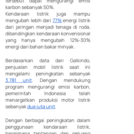
tersebut dapat mengurangi emisi 
karbon sebanyak 50%. 
Kendaraan listrik juga mampu 
mengubah lebih dari 
77%
 energi listrik 
dari jaringan menjadi tenaga di roda, 
dibandingkan kendaraan konvensional 
yang hanya mengubah 12%-30% 
energi dari bahan bakar minyak.
Berdasarkan data dari Galkindo, 
penjualan mobil listrik saat ini 
mengalami peningkatan sebanyak 
3.781 unit
. Dengan mendukung 
program mengurangi emisi karbon, 
pemerintah Indonesia telah 
menargetkan produksi motor listrik 
sebanyak 
dua juta unit
. 
Dengan berbagai peningkatan dalam 
penggunaan kendaraan listrik, 
bagaimana tantangan dan peluang 