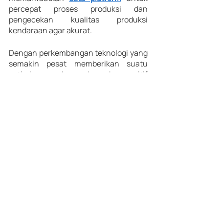
percepat proses produksi dan 
pengecekan kualitas produksi 
kendaraan agar akurat. 
Dengan perkembangan teknologi yang 
semakin pesat memberikan suatu 
optimisme dan dampak positif 
terhadap perkembangan kendaraan 
listrik kedepannya. Kendaraan listrik 
menjadi peluang di masa depan, 
selama teknologi terus berkembang 
dan kepedulian masyarakat terhadap 
lingkungan semakin tinggi maka 
kendaraan listrik bisa menggantikan 
fungsi dari kendaraan konvensional.  
Industry Insight