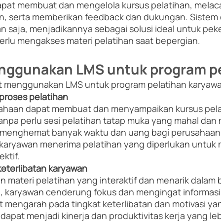
pat membuat dan mengelola kursus pelatihan, melac
an, serta memberikan feedback dan dukungan. Sistem 
n saja, menjadikannya sebagai solusi ideal untuk peker
erlu mengakses materi pelatihan saat bepergian.
nggunakan LMS untuk program pe
 menggunakan LMS untuk program pelatihan karyawa
roses pelatihan
ahaan dapat membuat dan menyampaikan kursus pela
tanpa perlu sesi pelatihan tatap muka yang mahal da
at menghemat banyak waktu dan uang bagi perusahaan,
aryawan menerima pelatihan yang diperlukan untuk 
ktif.
eterlibatan karyawan
materi pelatihan yang interaktif dan menarik dalam b
n, karyawan cenderung fokus dan mengingat informasi
pat mengarah pada tingkat keterlibatan dan motivasi yang
apat menjadi kinerja dan produktivitas kerja yang lebi