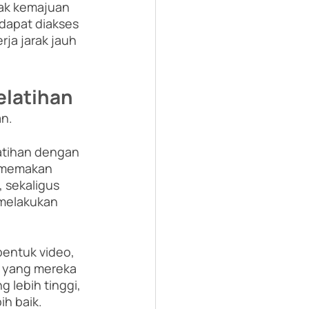
ak kemajuan 
dapat diakses 
ja jarak jauh 
latihan
n. 
tihan dengan 
n memakan 
 sekaligus 
melakukan 
entuk video, 
 yang mereka 
 lebih tinggi, 
h baik. 