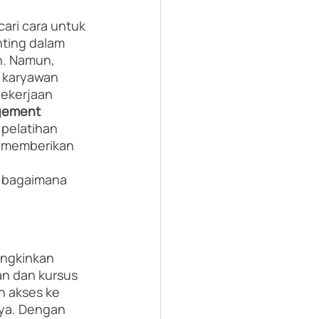
ari cara untuk 
nting dalam 
. Namun, 
a karyawan 
ekerjaan 
gement 
pelatihan 
 memberikan 
n bagaimana 
ungkinkan 
n dan kursus 
n akses ke 
nya. Dengan 