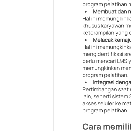
program pelatihan 
Membuat dan me
Hal ini memungkink
khusus karyawan me
keterampilan yang d
Melacak kemaju
Hal ini memungkink
mengidentifikasi ar
perlu mencari LMS 
memungkinkan mempe
program pelatihan. 
Integrasi denga
Pertimbangan saat 
lain, seperti sist
akses seluler ke ma
program pelatihan.
Cara memili