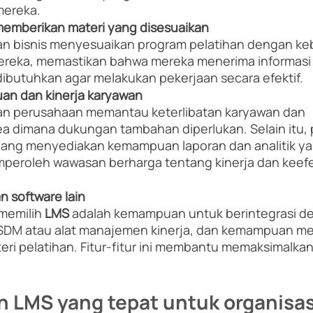
mereka. 
mberikan materi yang disesuaikan 
an bisnis menyesuaikan program pelatihan dengan ke
reka, memastikan bahwa mereka menerima informasi
ibutuhkan agar melakukan pekerjaan secara efektif. 
an dan kinerja karyawan 
an perusahaan memantau keterlibatan karyawan dan 
ea dimana dukungan tambahan diperlukan. Selain itu,
yang menyediakan kemampuan laporan dan analitik yan
roleh wawasan berharga tentang kinerja dan keefe
n software lain 
memilih 
LMS
 adalah kemampuan untuk berintegrasi d
em SDM atau alat manajemen kinerja, dan kemampuan m
teri pelatihan. Fitur-fitur ini membantu memaksimalkan
h LMS yang tepat untuk organisa