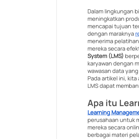
Dalam lingkungan bi
meningkatkan produk
mencapai tujuan te
dengan maraknya 
r
menerima pelatihan
mereka secara efekt
System (LMS)
 berp
karyawan dengan me
wawasan data yang 
Pada artikel ini, 
LMS dapat membant
Apa itu Le
Learning Managem
perusahaan untuk m
mereka secara onlin
berbagai materi pel