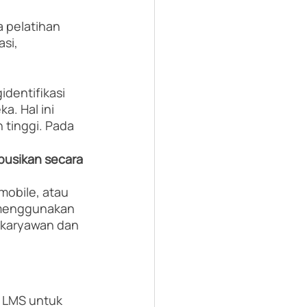
pelatihan 
si, 
dentifikasi 
. Hal ini 
 tinggi. Pada 
busikan secara 
mobile, atau 
 menggunakan 
 karyawan dan 
h LMS untuk 