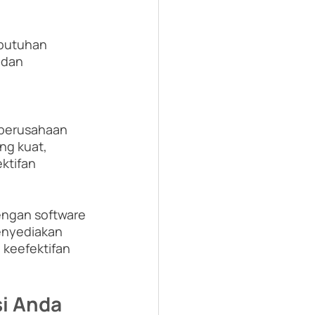
butuhan 
 dan 
 perusahaan 
g kuat, 
ktifan 
engan software 
enyediakan 
 keefektifan 
si Anda