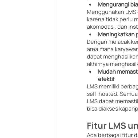
Mengurangi bia
Menggunakan LMS d
karena tidak perlu 
akomodasi, dan inst
Meningkatkan p
Dengan melacak kem
area mana karyawan 
dapat menghasilkan 
akhirnya menghasilka
Mudah memastik
efektif
LMS memiliki berbaga
self-hosted. Semua
LMS dapat memastika
bisa diakses kapanp
Fitur LMS un
Ada berbagai fitur d