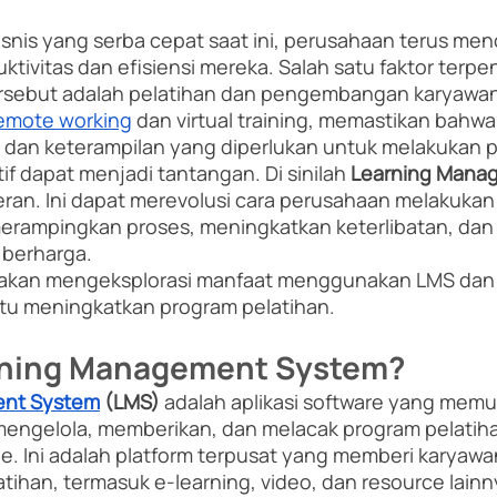
snis yang serba cepat saat ini, perusahaan terus menc
tivitas dan efisiensi mereka. Salah satu faktor terpe
rsebut adalah pelatihan dan pengembangan karyawan
emote working
 dan virtual training, memastikan bahw
 dan keterampilan yang diperlukan untuk melakukan p
if dapat menjadi tantangan. Di sinilah
 Learning Mana
eran. Ini dapat merevolusi cara perusahaan melakukan 
rampingkan proses, meningkatkan keterlibatan, dan
berharga. 
kita akan mengeksplorasi manfaat menggunakan LMS da
u meningkatkan program pelatihan.
arning Management System?
ent System
 (LMS)
 adalah aplikasi software yang mem
engelola, memberikan, dan melacak program pelatiha
e. Ini adalah platform terpusat yang memberi karyawa
atihan, termasuk e-learning, video, dan resource lain