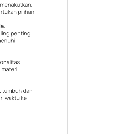
 menakutkan, 
tukan pilihan. 
a.
ling penting 
menuhi 
onalitas 
materi 
k tumbuh dan 
i waktu ke 