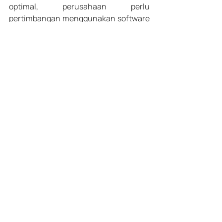
optimal, perusahaan perlu 
pertimbangan menggunakan software 
seperti 
Manufacturing Data Platform
. 
Dengan menggunakan data platform, 
perusahaan dapat mengetahui data 
dari segala kegiatan proses produksi 
secara real-time dan mengurangi lead 
time secara optimal. 
Strategic Management
Recent Posts
See All