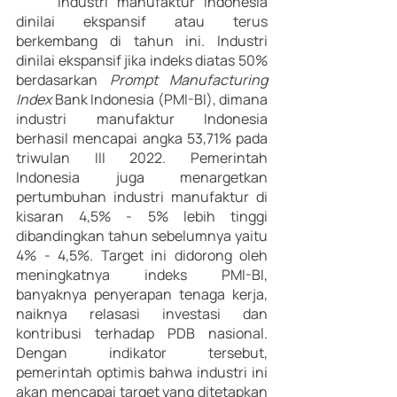
	Industri manufaktur Indonesia 
dinilai ekspansif atau terus 
berkembang di tahun ini. Industri 
dinilai ekspansif jika indeks diatas 50% 
berdasarkan 
Prompt Manufacturing 
Index
 Bank Indonesia (PMI-BI), dimana 
industri manufaktur Indonesia 
berhasil mencapai angka 53,71% pada 
triwulan III 2022. Pemerintah 
Indonesia juga menargetkan 
pertumbuhan industri manufaktur di 
kisaran 4,5% - 5% lebih tinggi 
dibandingkan tahun sebelumnya yaitu 
4% - 4,5%. Target ini didorong oleh 
meningkatnya indeks PMI-BI, 
banyaknya penyerapan tenaga kerja, 
naiknya relasasi investasi dan 
kontribusi terhadap PDB nasional. 
Dengan indikator tersebut, 
pemerintah optimis bahwa industri ini 
akan mencapai target yang ditetapkan 