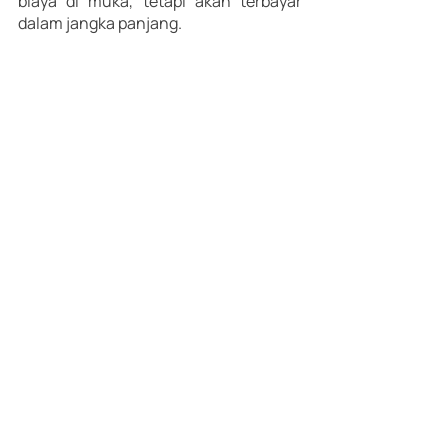
biaya di muka, tetapi akan terbayar 
dalam jangka panjang.
Industry Insight
Postingan Terakhir
Lihat Semua