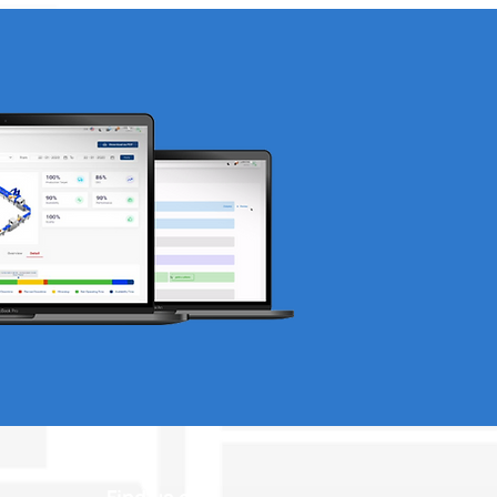
ng Akselerasi Industri
Bersama PIDI 4.0 di
 2023 Singapura