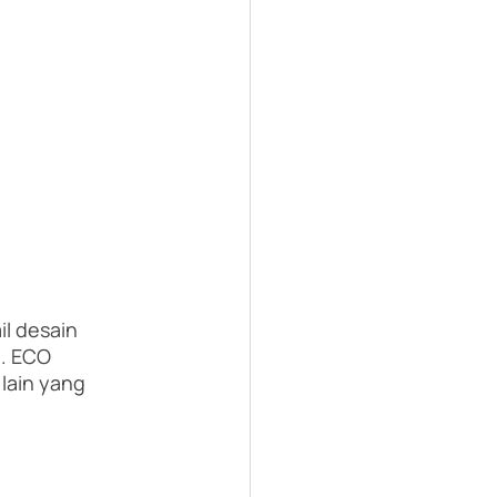
l desain 
. ECO 
ain yang 