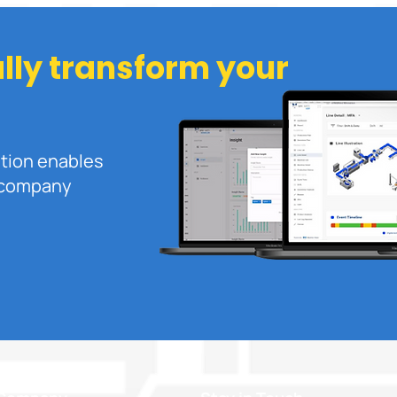
Virtual Reality (VR) untuk
Duku
Industri
4.0 
ITAP
ally transform your
ution enables
r company