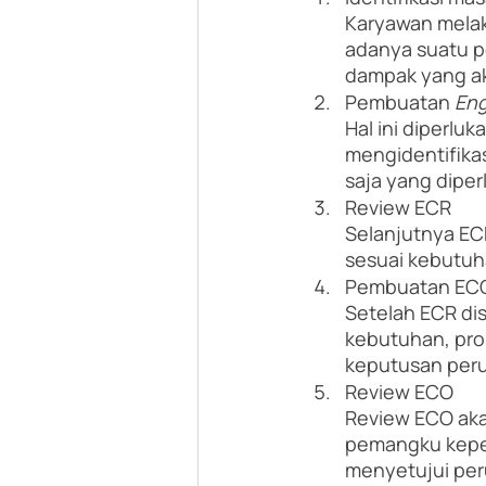
Karyawan melak
adanya suatu p
dampak yang ak
Pembuatan 
Eng
Hal ini diperl
mengidentifikas
saja yang dipe
Review ECR
Selanjutnya ECR
sesuai kebutu
Pembuatan EC
Setelah ECR di
kebutuhan, pro
keputusan per
Review ECO
Review ECO aka
pemangku kepent
menyetujui pe