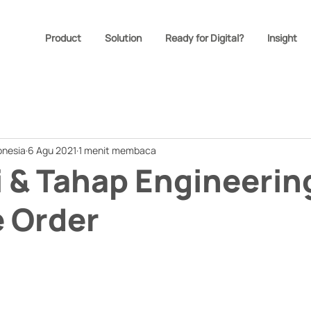
Product
Solution
Ready for Digital?
Insight
onesia
6 Agu 2021
1 menit membaca
i & Tahap Engineerin
 Order