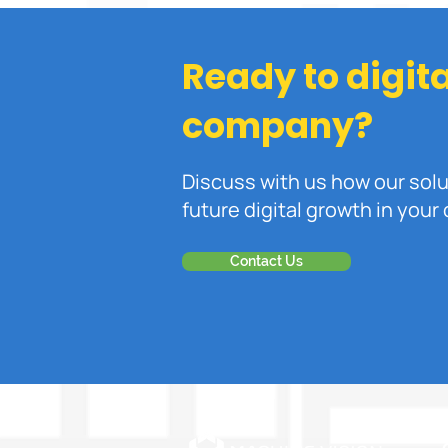
Cloud untuk Infrastruktur
IT. Mana yang Terbaik?
Ready to digit
company?
Discuss with us how our sol
future digital growth in you
Contact Us