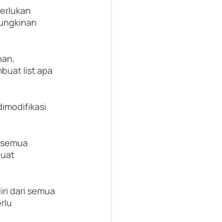
erlukan 
ungkinan 
an, 
uat list apa 
imodifikasi 
 semua 
uat 
iri dari semua 
rlu 