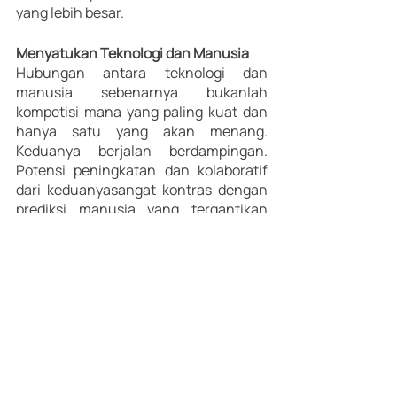
yang lebih besar.
Menyatukan Teknologi dan Manusia
Hubungan antara teknologi dan 
manusia sebenarnya bukanlah 
kompetisi mana yang paling kuat dan 
hanya satu yang akan menang. 
Keduanya berjalan berdampingan. 
Potensi peningkatan dan kolaboratif 
dari keduanyasangat kontras dengan 
prediksi manusia yang tergantikan 
oleh teknologi. Produktivitas yang 
lebih besar dan otomatisasi pekerjaan 
rutin kognitif adalah keuntungan, 
bukan ancaman. Bagaimanapun, 
teknologi baru selalu memiliki efek 
disrupsi di awal fase implementasi dan 
pengembangan. Tapi, teknologi 
tersebut akan menunjukkan nilai 
sebenarnya setelah beberapa waktu 