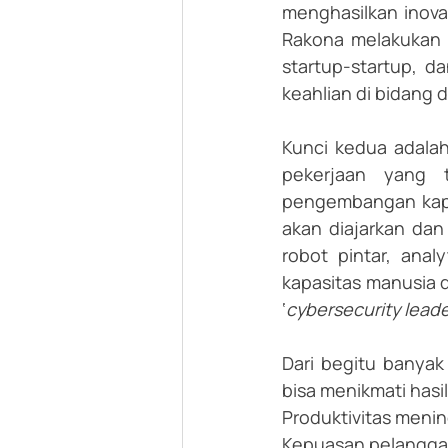
menghasilkan inovas
Rakona melakukan 
startup-startup, 
keahlian di bidang 
Kunci kedua adala
pekerjaan yang 
pengembangan kapa
akan diajarkan dan
robot pintar, anal
kapasitas manusia d
‘
cybersecurity leade
Dari begitu banyak
bisa menikmati hasi
Produktivitas meni
Kepuasan pelangga