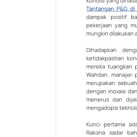
Kondisi yang dihad
Tantangan P&G di 
dampak positif ba
pekerjaan yang mu
mungkin dilakukan a
Dihadapkan deng
ketidakpastian ko
mereka tuangkan p
Wahdan, manajer pl
merupakan sebuah 
dengan inovasi dan 
menerus dan dija
mengadopsi teknolog
Kunci pertama ada
Rakona sadar bah