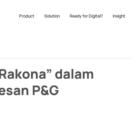
Product
Solution
Ready for Digital?
Insight
“Rakona” dalam
esan P&G