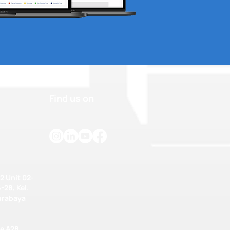
Find us on
2 Unit 02-
-28, Kel.
urabaya
e A28