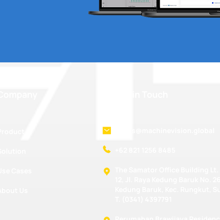
Company
Stay in Touch
lanius@machinevision.global
Product
+62 821 1256 8485
Solution
The Samator Office Building Lt. 
Use Cases
12, Jl. Raya Kedung Baruk No. 26
Kedung Baruk, Kec. Rungkut, S
About Us
T. (0341) 4397791
Perumahan Brawijaya Residenc