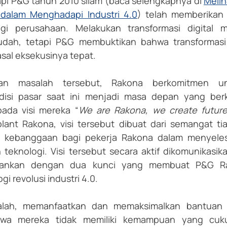
api P&G tahun 2010 silam (baca selengkapnya di 
Melih
dalam Menghadapi Industri 4.0
) telah memberikan 
gi perusahaan. Melakukan transformasi digital 
dah, tetapi P&G membuktikan bahwa transformasi d
sal eksekusinya tepat.
an masalah tersebut, Rakona berkomitmen un
ndisi pasar saat ini menjadi masa depan yang berk
ada visi mereka “
We are Rakona, we create future
ant Rakona, visi tersebut dibuat dari semangat tia
kebanggaan bagi pekerja Rakona dalam menyelesa
teknologi. Visi tersebut secara aktif dikomunikasika
lankan dengan dua kunci yang membuat P&G Rak
i revolusi industri 4.0.
lah, memanfaatkan dan memaksimalkan bantuan ek
wa mereka tidak memiliki kemampuan yang cuku