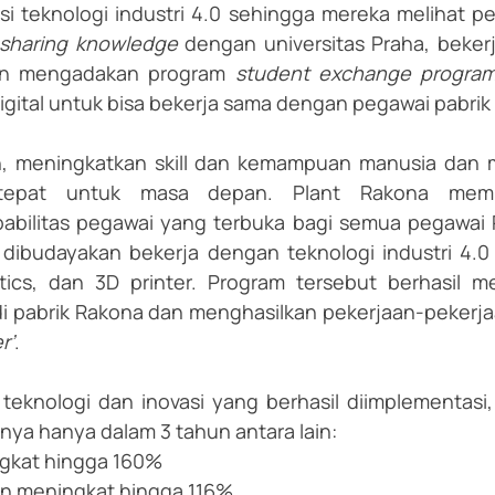
i teknologi industri 4.0 sehingga mereka melihat pelu
sharing knowledge
 dengan universitas Praha, beke
dan mengadakan program 
student exchange progra
digital untuk bisa bekerja sama dengan pegawai pabrik
h, meningkatkan skill dan kemampuan manusia dan 
tepat untuk masa depan. Plant Rakona memb
bilitas pegawai yang terbuka bagi semua pegawai 
 dibudayakan bekerja dengan teknologi industri 4.0 
ytics, dan 3D printer. Program tersebut berhasil 
i pabrik Rakona dan menghasilkan pekerjaan-pekerjaa
r’
.
 teknologi dan inovasi yang berhasil diimplementasi
lnya hanya dalam 3 tahun antara lain:
ngkat hingga 160%
n meningkat hingga 116%