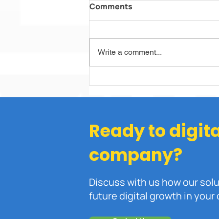
Comments
Write a comment...
RFID vs Barcode: Mana
yang Lebih Efektif untuk
Manajemen Gudang?
Ready to digit
company?
Discuss with us how our sol
future digital growth in you