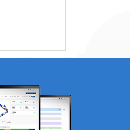
aimana Smart
ehouse Meningkatkan
asi Inventory?