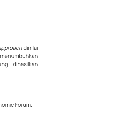
approach
 dinilai 
an menumbuhkan 
g dihasilkan 
onomic Forum.