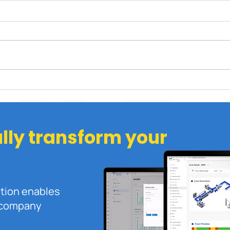
RFID untuk Industri
Bag
Manufaktur: Fungsi,
War
Manfaat, dan Contoh
Akur
Implementasi
ally transform your
ution enables
r company