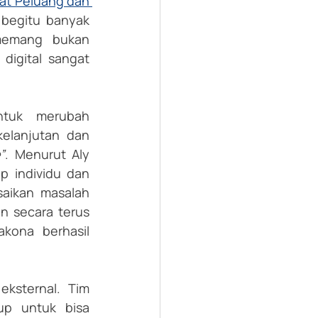
at Peluang dan 
begitu banyak 
memang bukan 
igital sangat 
tuk merubah 
elanjutan dan 
”
. Menurut Aly 
p individu dan 
ikan masalah 
n secara terus 
ona berhasil 
sternal. Tim 
p untuk bisa 