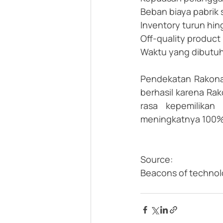
Beban biaya pabrik
Inventory turun hi
Off-quality produc
Waktu yang dibutu
Pendekatan Rakona 
berhasil karena Ra
rasa kepemilikan
meningkatnya 100%  
Source:
Beacons of technol