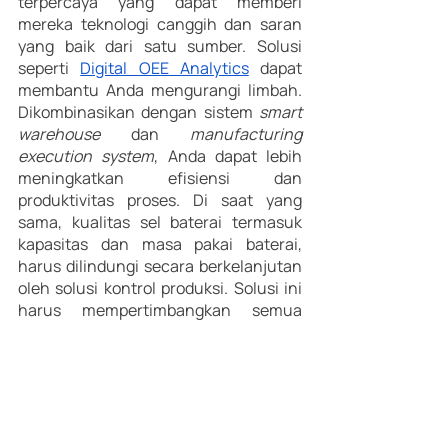
terpercaya yang dapat memberi 
mereka teknologi canggih dan saran 
yang baik dari satu sumber. Solusi 
seperti 
Digital OEE Analytics
 dapat 
membantu Anda mengurangi limbah. 
Dikombinasikan dengan sistem 
smart 
warehouse 
dan 
manufacturing 
execution system
, Anda dapat lebih 
meningkatkan efisiensi dan 
produktivitas proses. Di saat yang 
sama, kualitas sel baterai termasuk 
kapasitas dan masa pakai baterai, 
harus dilindungi secara berkelanjutan 
oleh solusi kontrol produksi. Solusi ini 
harus mempertimbangkan semua 
langkah, mulai dari produksi hingga 
penggunaan dan daur ulang. Dengan 
menerapkan teknologi ini, perusahaan 
mengambil langkah penting menuju 
pabrik dan produksi baterai yang 
berkelanjutan di masa depan.