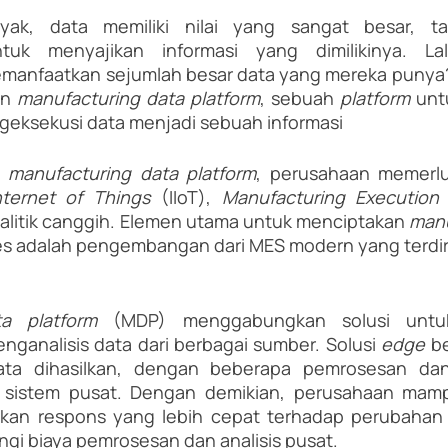
ak, data memiliki nilai yang sangat besar, tap
tuk menyajikan informasi yang dimilikinya. Lal
manfaatkan sejumlah besar data yang mereka punya? 
n 
manufacturing data platform
, sebuah 
platform 
unt
eksekusi data menjadi sebuah informasi 
 
manufacturing data platform
, perusahaan memerlu
Internet of Things
 (IIoT), 
Manufacturing Execution
alitik canggih. Elemen utama untuk menciptakan 
manu
s adalah pengembangan dari MES modern yang terdiri
ta platform 
(MDP) menggabungkan solusi untu
ganalisis data dari berbagai sumber. Solusi 
edge 
be
a dihasilkan, dengan beberapa pemrosesan dan a
e sistem pusat. Dengan demikian, perusahaan mam
kan respons yang lebih cepat terhadap perubahan k
gi biaya pemrosesan dan analisis pusat.