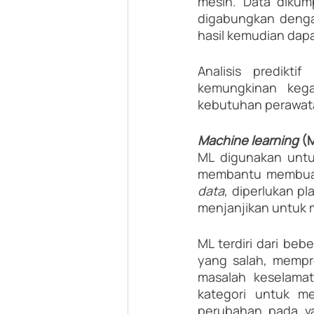
mesin. Data dikum
digabungkan dengan
hasil kemudian dap
Analisis predikt
kemungkinan kega
kebutuhan perawata
Machine learning 
(
ML digunakan untu
membantu membuat
data
, diperlukan p
menjanjikan untuk 
ML terdiri dari beb
yang salah, mempr
masalah keselamata
kategori untuk men
perubahan pada va