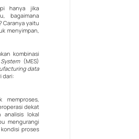
i hanya jika 
u, bagaimana 
Caranya yaitu 
uk menyimpan, 
kan kombinasi 
 System 
(MES) 
facturing data 
 dari:
k memproses, 
roperasi dekat 
nalisis lokal 
pu mengurangi 
ondisi proses 