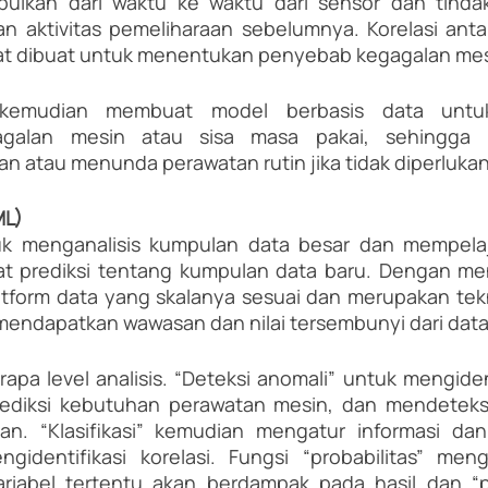
pulkan dari waktu ke waktu dari sensor dan tinda
 aktivitas pemeliharaan sebelumnya. Korelasi antar
at dibuat untuk menentukan penyebab kegagalan mes
if kemudian membuat model berbasis data untu
galan mesin atau sisa masa pakai, sehingga me
n atau menunda perawatan rutin jika tidak diperlukan
ML)
k menganalisis kumpulan data besar dan mempelaja
 prediksi tentang kumpulan data baru. Dengan m
latform data yang skalanya sesuai dan merupakan tekn
mendapatkan wawasan dan nilai tersembunyi dari data
erapa level analisis. “Deteksi anomali” untuk mengiden
ediksi kebutuhan perawatan mesin, dan mendeteks
n. “Klasifikasi” kemudian mengatur informasi dan 
gidentifikasi korelasi. Fungsi “probabilitas” meng
riabel tertentu akan berdampak pada hasil dan “p