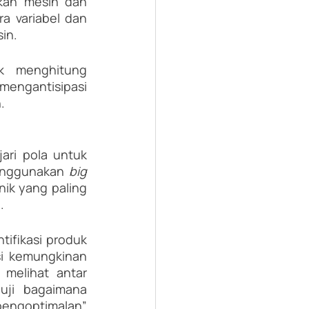
kan mesin dan 
a variabel dan 
in.
k menghitung 
ngantisipasi 
.
ri pola untuk 
enggunakan 
big 
ik yang paling 
.
tifikasi produk 
i kemungkinan 
melihat antar 
uji bagaimana 
engoptimalan” 