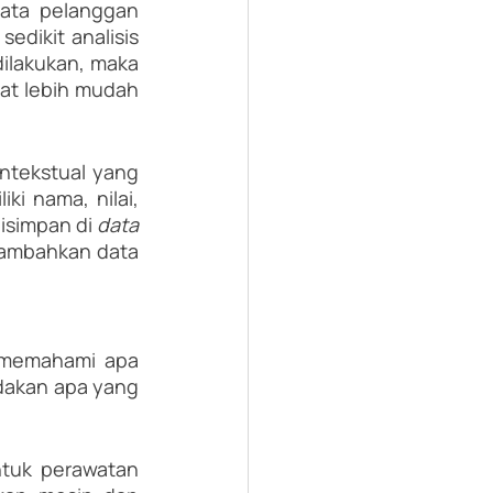
ata pelanggan 
dikit analisis 
ilakukan, maka 
pat lebih mudah 
tekstual yang 
i nama, nilai, 
isimpan di 
data 
ambahkan data 
a memahami apa 
ndakan apa yang 
tuk perawatan 