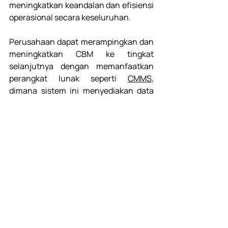
meningkatkan keandalan dan efisiensi 
operasional secara keseluruhan. 
Perusahaan dapat merampingkan dan 
meningkatkan CBM ke tingkat 
selanjutnya dengan memanfaatkan 
perangkat lunak seperti 
CMMS
, 
dimana sistem ini menyediakan data 
real-time mengenai kondisi aset, 
membantu untuk mengotomatisasi 
dan mempermudah pendekatan CBM. 
Pelajari software CMMS lebih lanjut 
disini
 untuk merampingkan proses 
maintenance, meningkatkan 
produktivitas, dan memperpanjang 
umur aset bisnis Anda. 
Industry insight
CMMS
Maintenance
Predictive maintenance
Industry Insight